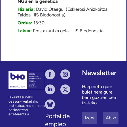
NGS en la genética
Hizlaria:
David Otaegui (Esklerosi Anizkoitza
Taldea- IIS Biodonostia)
Ordua:
13:30
Lekua:
Prestakuntza gela – IIS Biodonostia
Newsletter
Harpidetu gure
buletinera gure
berri guztien berri
Bikaintasuneko
osasun-ikerketako
izateko.
institutua, nazioan eta
nazioartean
erreferentzia
Portal de
empleo