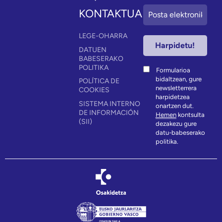
KONTAKTUA
LEGE-OHARRA
DATUEN
BABESERAKO
POLITIKA
Formularioa
bidaltzean, gure
POLÍTICA DE
newsletterrera
COOKIES
harpidetzea
SISTEMA INTERNO
onartzen dut.
DE INFORMACIÓN
Hemen
kontsulta
(SII)
dezakezu gure
datu-babeserako
politika.