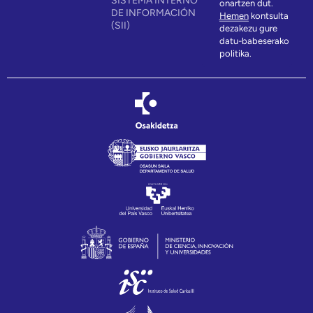
SISTEMA INTERNO
onartzen dut.
DE INFORMACIÓN
Hemen
kontsulta
(SII)
dezakezu gure
datu-babeserako
politika.