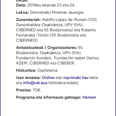
Detail:
Data:
2016ko ekainak 23 eta 24.
Lekua:
Donostiako Miramar Jauregia.
Zuzendariak:
Adolfo López de Munain (OSI
Donostialdea-Osakidetza, UPV-EHU,
CIBERNED eta IIS Biodonostia) eta Roberto
Fernández-Torrón (IIS Biodonostia eta
CIBERNED).
Antolatzaileak / Organizadores:
IIS
Biodonostia, Osakidetza, UPV-EHU,
Fundación Ilundain, Fundación Isabel Gemio,
ASEM, CIBERNED eta CIBERER.
Hizkuntza:
Gaztelania.
Izen ematea:
Online
edo
inprimaki hau
bete
eta
info@uik.eus
helbidera bidaliz.
Prezioa:
70€.
Programa eta informazio gehiago:
Hemen