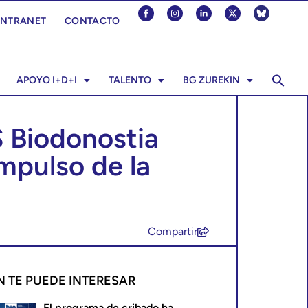
INTRANET
CONTACTO
APOYO I+D+I
TALENTO
BG ZUREKIN
S Biodonostia
mpulso de la
Compartir
N TE PUEDE INTERESAR
El programa de cribado ha