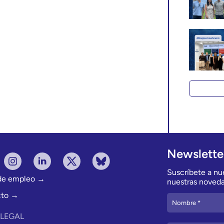
Newslette
Suscríbete a nue
 de empleo →
nuestras noveda
cto →
 LEGAL