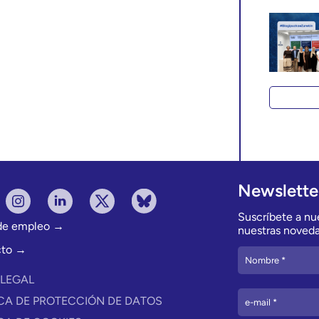
Newslette
Suscríbete a nue
 de empleo →
nuestras noveda
cto →
 LEGAL
ICA DE PROTECCIÓN DE DATOS