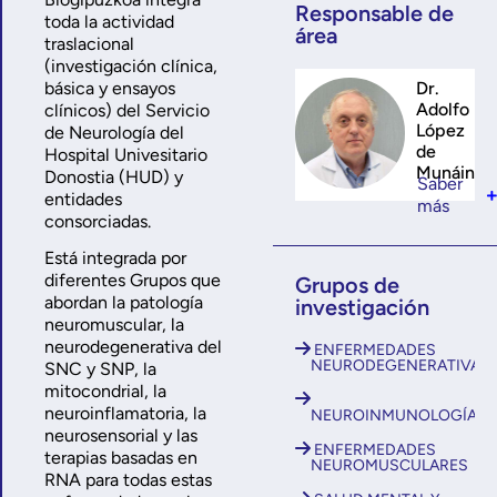
Responsable de
toda la actividad
área
traslacional
(investigación clínica,
básica y ensayos
Dr.
Adolfo
clínicos) del Servicio
López
de Neurología del
de
Hospital Univesitario
Munáin
Donostia (HUD) y
Saber
entidades
más
consorciadas.
Está integrada por
diferentes Grupos que
Grupos de
abordan la patología
investigación
neuromuscular, la
neurodegenerativa del
ENFERMEDADES
NEURODEGENERATIVAS
SNC y SNP, la
mitocondrial, la
neuroinflamatoria, la
NEUROINMUNOLOGÍA
neurosensorial y las
ENFERMEDADES
terapias basadas en
NEUROMUSCULARES
RNA para todas estas