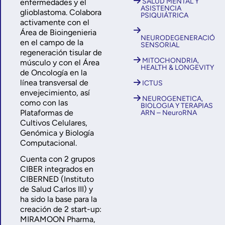
SALUD MENTAL Y
enfermedades y el
ASISTENCIA
glioblastoma. Colabora
PSIQUIÁTRICA
activamente con el
Área de Bioingenieria
NEURODEGENERACIÓN
en el campo de la
SENSORIAL
regeneración tisular de
MITOCHONDRIA,
músculo y con el Área
HEALTH & LONGEVITY
de Oncología en la
línea transversal de
ICTUS
envejecimiento, así
NEUROGENETICA,
como con las
BIOLOGIA Y TERAPIAS
Plataformas de
ARN – NeuroRNA
Cultivos Celulares,
Genómica y Biología
Computacional.
Cuenta con 2 grupos
CIBER integrados en
CIBERNED (Instituto
de Salud Carlos III) y
ha sido la base para la
creación de 2 start-up:
MIRAMOON Pharma,