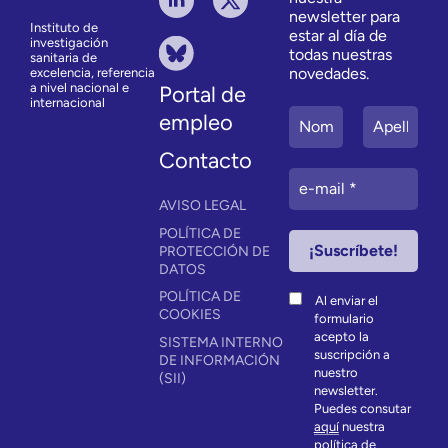
newsletter para
Instituto de
estar al día de
investigación
todas nuestras
sanitaria de
novedades.
excelencia, referencia
a nivel nacional e
Portal de
internacional
empleo
Contacto
AVISO LEGAL
POLÍTICA DE
PROTECCIÓN DE
DATOS
POLÍTICA DE
Al enviar el
COOKIES
formulario
acepto la
SISTEMA INTERNO
suscripción a
DE INFORMACIÓN
nuestro
(SII)
newsletter.
Puedes consutar
aquí
nuestra
política de