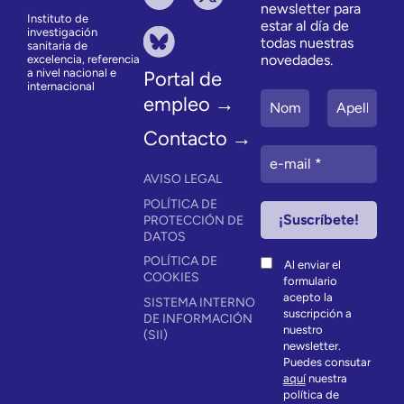
newsletter para
Instituto de
estar al día de
investigación
todas nuestras
sanitaria de
novedades.
excelencia, referencia
a nivel nacional e
Portal de
internacional
empleo →
Contacto →
AVISO LEGAL
POLÍTICA DE
PROTECCIÓN DE
DATOS
POLÍTICA DE
Al enviar el
COOKIES
formulario
acepto la
SISTEMA INTERNO
suscripción a
DE INFORMACIÓN
nuestro
(SII)
newsletter.
Puedes consutar
aquí
nuestra
política de