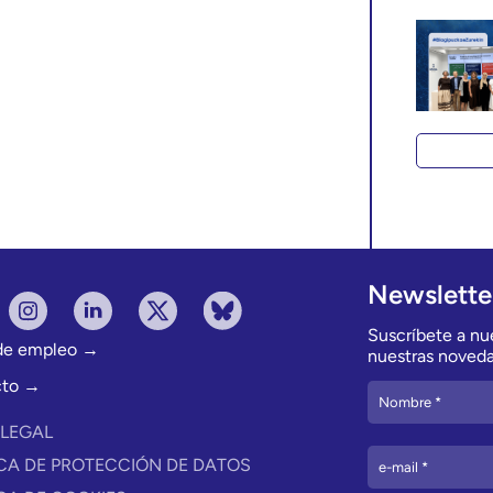
Newslette
Suscríbete a nue
 de empleo →
nuestras noveda
cto →
 LEGAL
ICA DE PROTECCIÓN DE DATOS