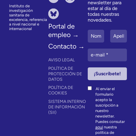
newsletter para
Instituto de
estar al día de
investigación
todas nuestras
sanitaria de
novedades.
excelencia, referencia
a nivel nacional e
Portal de
internacional
empleo →
Contacto →
AVISO LEGAL
POLÍTICA DE
PROTECCIÓN DE
DATOS
POLÍTICA DE
Al enviar el
COOKIES
formulario
acepto la
SISTEMA INTERNO
suscripción a
DE INFORMACIÓN
nuestro
(SII)
newsletter.
Puedes consutar
aquí
nuestra
política de