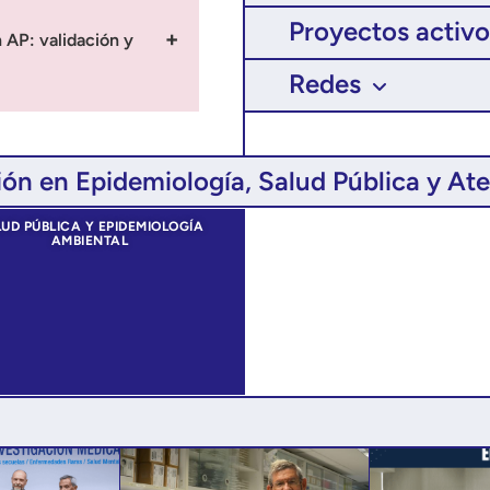
Proyectos activo
 AP: validación y
Redes
plantar
a enfermedad
ón en Epidemiología, Salud Pública y At
la efectividad
e la enfermedad
UD PÚBLICA Y EPIDEMIOLOGÍA
AMBIENTAL
xito en
a enfermedad
adas en la
entivas, control
ión del
acientes
ad