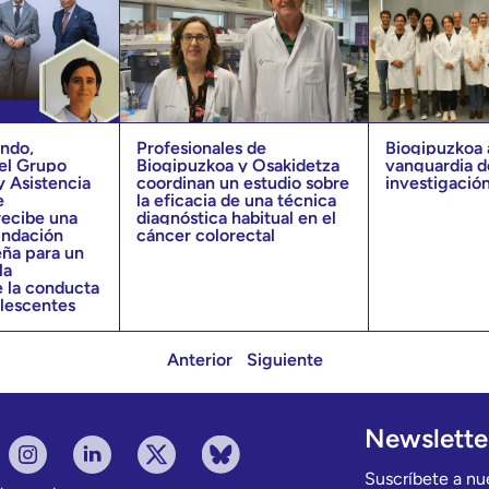
le asociada a los
 pacientes
 y priorizar los
mplementar las
ndo,
Profesionales de
Biogipuzkoa a
n respecto a
el Grupo
Biogipuzkoa y Osakidetza
vanguardia d
cuación de
y Asistencia
coordinan un estudio sobre
investigación
, en el
e
la eficacia de una técnica
integradas
recibe una
diagnóstica habitual en el
undación
cáncer colorectal
ña para un
 intervenciones
la
ca habitual
 la conducta
olescentes
s para ser
a la
Anterior
Siguiente
s
a fragilidad
Newslette
s a la reversión
Suscríbete a nue