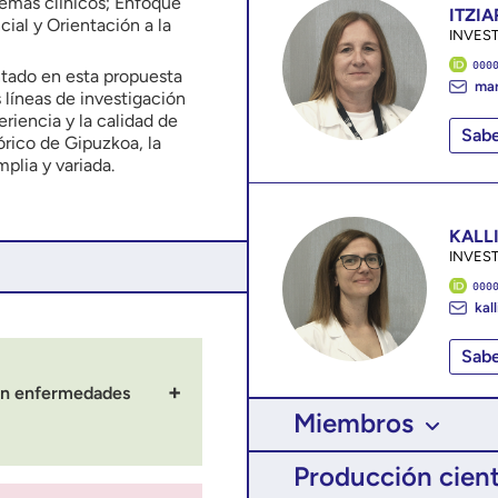
emas clínicos; Enfoque
ITZI
cial y Orientación a la
INVES
000
ntado en esta propuesta
mar
 líneas de investigación
riencia y la calidad de
Sab
tórico de Gipuzkoa, la
plia y variada.
KALL
INVES
000
kal
Sab
con enfermedades
Miembros
Producción cient