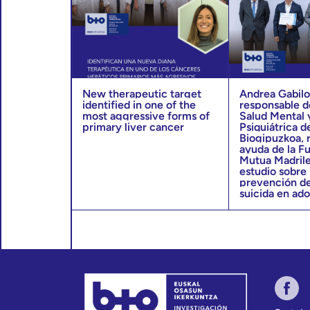
- Identificar la iatrogenia evitab
tratamientos más frecuentes en
ancianos y/o con multimorbilidad
principales problemas
- Diseñar intervenciones para i
New therapeutic target
Andrea Gabilo
recomendaciones priorizadas co
identified in one of the
responsable d
las estrategias preventivas, ade
most aggressive forms of
Salud Mental 
tratamiento e iatrogenia evitable
primary liver cancer
Psiquiátrica d
contexto de las organizaciones 
Biogipuzkoa, 
ayuda de la F
Mutua Madrile
- Evaluación del impacto de las
estudio sobre 
en condiciones de práctica clíni
prevención de
suicida en ad
- Diseñar instrumentos adecuado
empleados en AP-OSIs dirigidos 
identificación de sujetos frágile
- Analizar los determinantes de l
- Diseñar intervenciones dirigida
de la fragilidad