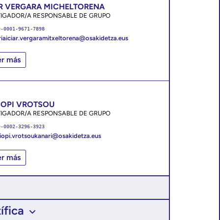
AR VERGARA MICHELTORENA
TIGADOR/A RESPONSABLE DE GRUPO
0-0001-9671-7898
iaiciar.vergaramitxeltorena@osakidetza.eus
er más
IOPI VROTSOU
TIGADOR/A RESPONSABLE DE GRUPO
0-0002-3296-3923
liopi.vrotsoukanari@osakidetza.eus
er más
ífica