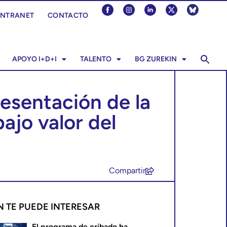
INTRANET
CONTACTO
APOYO I+D+I
TALENTO
BG ZUREKIN
resentación de la
ajo valor del
Compartir
N TE PUEDE INTERESAR
El programa de cribado ha