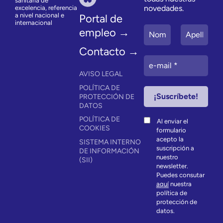
sanitaria de
novedades.
excelencia, referencia
a nivel nacional e
Portal de
internacional
empleo →
Contacto →
AVISO LEGAL
POLÍTICA DE
PROTECCIÓN DE
DATOS
POLÍTICA DE
Al enviar el
COOKIES
formulario
acepto la
SISTEMA INTERNO
suscripción a
DE INFORMACIÓN
nuestro
(SII)
newsletter.
Puedes consutar
aquí
nuestra
política de
protección de
datos.