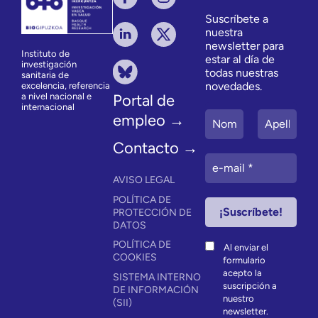
Suscríbete a
nuestra
newsletter para
Instituto de
estar al día de
investigación
todas nuestras
sanitaria de
novedades.
excelencia, referencia
a nivel nacional e
Portal de
internacional
empleo →
Contacto →
AVISO LEGAL
POLÍTICA DE
PROTECCIÓN DE
DATOS
POLÍTICA DE
Al enviar el
COOKIES
formulario
acepto la
SISTEMA INTERNO
suscripción a
DE INFORMACIÓN
nuestro
(SII)
newsletter.