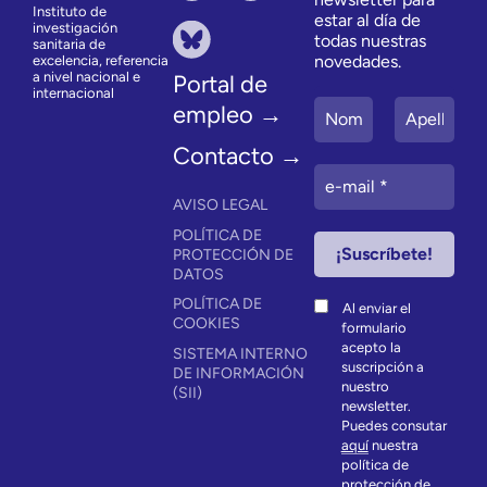
Instituto de
estar al día de
investigación
todas nuestras
sanitaria de
novedades.
excelencia, referencia
a nivel nacional e
Portal de
internacional
empleo →
Contacto →
AVISO LEGAL
POLÍTICA DE
PROTECCIÓN DE
DATOS
POLÍTICA DE
Al enviar el
COOKIES
formulario
acepto la
SISTEMA INTERNO
suscripción a
DE INFORMACIÓN
nuestro
(SII)
newsletter.
Puedes consutar
aquí
nuestra
política de
protección de