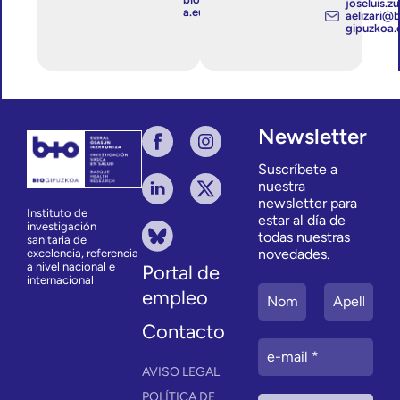
joseluis.z
a.eus
aelizari@b
gipuzkoa.
Newsletter
Suscríbete a
nuestra
newsletter para
Instituto de
estar al día de
investigación
todas nuestras
sanitaria de
novedades.
excelencia, referencia
a nivel nacional e
Portal de
internacional
empleo
Contacto
AVISO LEGAL
POLÍTICA DE