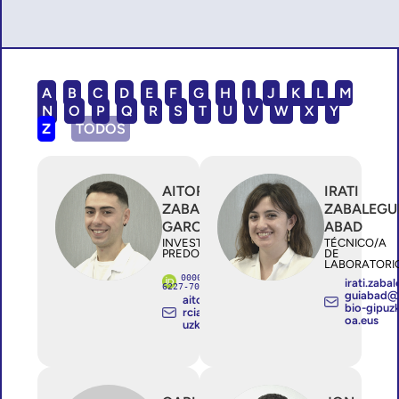
A
B
C
D
E
F
G
H
I
J
K
L
M
N
O
P
Q
R
S
T
U
V
W
X
Y
Z
TODOS
AITOR
IRATI
ZABALA
ZABALEGU
GARCIA
ABAD
INVESTIGADOR/A
TÉCNICO/A
PREDOCTORAL
DE
LABORATORI
0000-0001-
irati.zabal
6227-7089
guiabad
aitor.zabalaga
bio-gipuz
rcia@bio-gip
oa.eus
uzkoa.eus