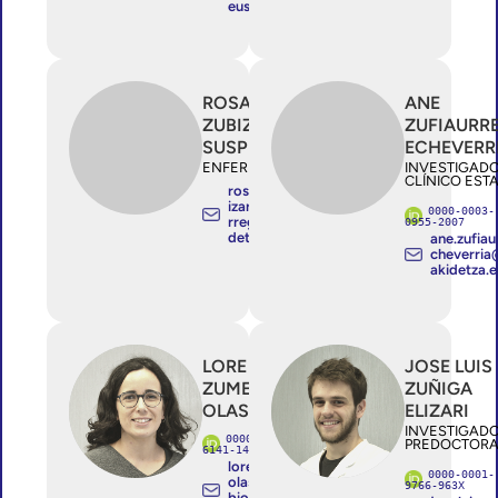
eus
ROSA
ANE
ZUBIZARRETA
ZUFIAURR
SUSPERREGUI
ECHEVERR
ENFERMERA
INVESTIGAD
CLÍNICO EST
rosamaria.zub
izarretasuspe
0000-0003-
rregui@osaki
0955-2007
detza.eus
ane.zufiau
cheverri
akidetza.
LORE
JOSE LUIS
ZUMETA
ZUÑIGA
OLASKOAGA
ELIZARI
INVESTIGAD
0000-0001-
PREDOCTORA
6141-1469
lore.zumeta
0000-0001-
olaskoaga@
9766-963X
bio-gipuzko