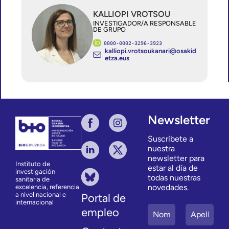
KALLIOPI VROTSOU
INVESTIGADOR/A RESPONSABLE
DE GRUPO
0000-0002-3296-3923
kalliopi.vrotsoukanari@osakid
etza.eus
Newsletter
Suscríbete a
nuestra
newsletter para
Instituto de
estar al día de
investigación
todas nuestras
sanitaria de
novedades.
excelencia, referencia
a nivel nacional e
Portal de
internacional
empleo