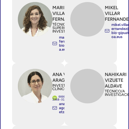
MARINA
MIKEL
VILLAR
VILLAR
FERNANDEZ
FERNANDE
TÉCNICO/A
mikel.villa
SUPERIOR
ernandez
INVESTIGACIÓN
bio-gipuz
oa.eus
marina.villar
fernandez@
bio-gipuzko
a.eus
ANA VINAGRE
NAHIKARI
ARAGON
VIZUETE
INVESTIGADOR/A
ALDAVE
CLÍNICO ESTABLE
TÉCNICO/A
INVESTIGACI
0000-0002-
2368-3196
ana.vinagrear
agon@osakid
etza.eus