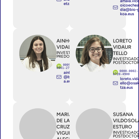
amaia.vic
etza.eus
oicoechea
dia@bio-g
koa.eus
AINHOA
LORETO
VIDAL GIL
VIDAUR
INVESTIGADOR/A
TELLO
PREDOCTORAL
INVESTIGAD
POSTDOCTO
0009-0006-
0901-2739
0000-0002-
ainhoa.vidalgil
6720-4900
@bio-gipuzko
loreto.vid
a.eus
ello@osak
tza.eus
MARIA
SUSANA
DE LA
VILDOSOL
CRUZ
ESTURO
VIGURIA
INVESTIGAD
POSTDOCTO