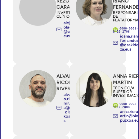
REZOLA
RIAÑO
CARASUSAN
FERNANDE
INVESTIGADOR/A
RESPONSABL
CLÍNICO ESTABLE
DE
PLATAFORMA
alejandro.rez
olacarasusan
0000-0001-
@osakidetza.
8410-2706
eus
ioana.rian
fernandez
@osakide
za.eus
ALVARO
ANNA RIE
RICON
MARTIN
RIVERA
TÉCNICO/A
SUPERIOR
alvar
INVESTIGACI
o.rico
nriver
0000-0002-
4417-2088
a@bio
anna.rier
-gipuz
artin@bio
koa.eu
puzkoa.eu
s