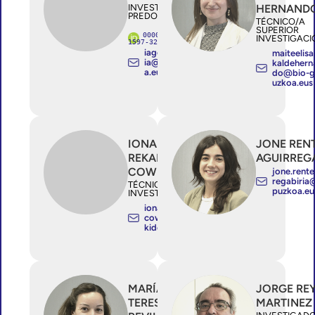
INVESTIGADOR/A
HERNAND
PREDOCTORAL
TÉCNICO/A
SUPERIOR
0000-0002-
INVESTIGACI
1597-329X
iago.regogarc
maiteelisa
ia@osakidetz
kaldehern
a.eus
do@bio-g
uzkoa.eus
IONA
JONE REN
REKARTE
AGUIRREG
COWIE
jone.rente
regabiria
TÉCNICO/A
puzkoa.eu
INVESTIGACIÓN
iona.rekarte
cowie@osa
kidetza.eus
MARÍA
JORGE RE
TERESA
MARTINEZ