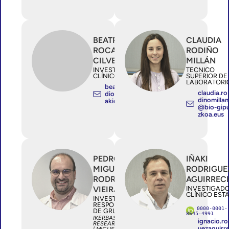
BEATRIZ
CLAUDIA
ROCANDIO
RODIÑO
CILVETI
MILLÁN
INVESTIGADOR/A
TECNICO
CLÍNICO ESTABLE
SUPERIOR DE
LABORATORI
beatriz.rocan
claudia.ro
diocilveti@os
dinomillan
akidetza.eus
@bio-gip
zkoa.eus
PEDRO
IÑAKI
MIGUEL
RODRIGUE
RODRIGUES
AGUIRREC
VIEIRA
INVESTIGAD
CLÍNICO EST
INVESTIGADOR/A
RESPONSABLE
0000-0001-
DE GRUPO
8645-4991
IKERBASQUE
ignacio.ro
RESEARCH FELLOW
uezaguirr