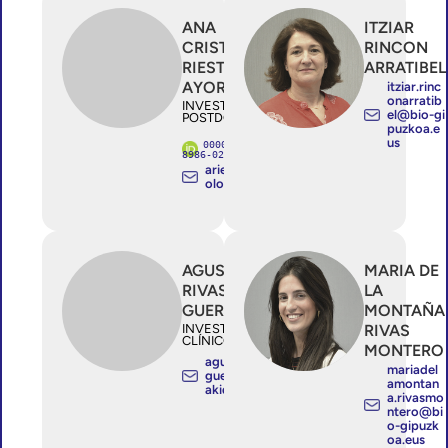
ANA
ITZIAR
CRISTINA
RINCON
RIESTRA
ARRATIBEL
AYORA
itziar.rinc
onarratib
INVESTIGADOR/A
el@bio-gi
POSTDOCTORAL
puzkoa.e
us
0000-0002-
8986-0247
ariestra@onk
ologikoa.org
AGUSTINA
MARIA DE
RIVAS
LA
GUERRERO
MONTAÑA
INVESTIGADOR/A
RIVAS
CLÍNICO ESTABLE
MONTERO
agustina.rivas
mariadel
guerrero@os
amontan
akidetza.eus
a.rivasmo
ntero@bi
o-gipuzk
oa.eus