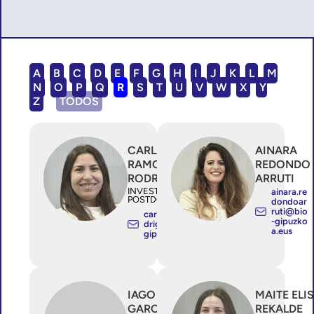
A
B
C
D
E
F
G
H
I
J
K
L
M
N
O
P
Q
R
S
T
U
V
W
X
Y
Z
TODOS
CARLA
AINARA
RAMOS
REDONDO
RODRIGUEZ
ARRUTI
INVESTIGADOR/A
ainara.re
POSTDOCTORAL
dondoar
ruti@bio
carla.ramosro
-gipuzko
driguez@bio-
a.eus
gipuzkoa.eus
IAGO REGO
MAITE ELI
GARCIA
REKALDE