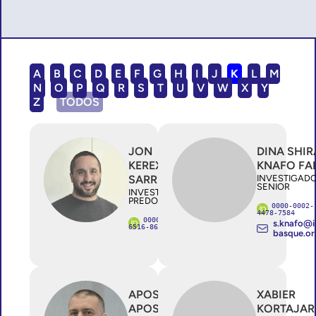
A
B
C
D
E
F
G
H
I
J
K
L
M
N
O
P
Q
R
S
T
U
V
W
X
Y
Z
TODOS
JON
DINA SHIR
KEREXETA
KNAFO FA
SARRIEGI
INVESTIGAD
SENIOR
INVESTIGADOR/A
PREDOCTORAL
0000-0002-
4478-7584
0000-0002-
s.knafo@i
6516-8619
basque.or
APOSTOL
XABIER
APOSTOLOV
KORTAJAR