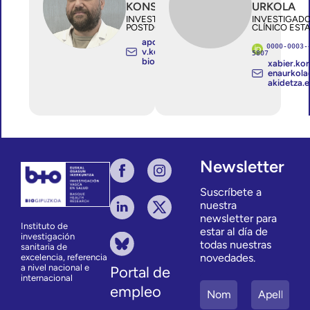
KONSTANTINOV
URKOLA
INVESTIGADOR/A
INVESTIGAD
POSTDOCTORAL
CLÍNICO EST
apostolapostolo
0000-0003-
v.konstantinov@
5807
bio-gipuzkoa.eus
xabier.kor
enaurkol
akidetza.
Newsletter
Suscríbete a
nuestra
newsletter para
Instituto de
estar al día de
investigación
todas nuestras
sanitaria de
novedades.
excelencia, referencia
a nivel nacional e
Portal de
internacional
empleo