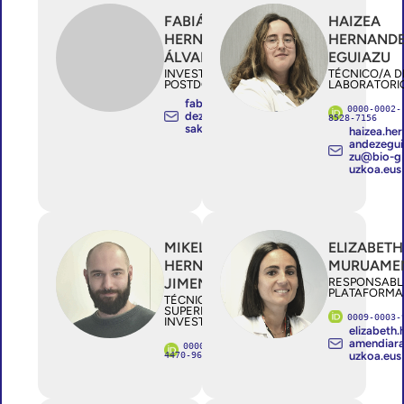
FABIÁN
HAIZEA
HERNÁNDEZ
HERNAND
ÁLVAREZ
EGUIAZU
INVESTIGADOR/A
TÉCNICO/A D
POSTDOCTORAL
LABORATORI
fabian.hernan
0000-0002-
dezalvarez@o
8528-7156
sakidetza.eus
haizea.her
andezegui
zu@bio-g
uzkoa.eus
MIKEL
ELIZABETH
HERNANDEZ
MURUAME
JIMENEZ
RESPONSABL
PLATAFORMA
TÉCNICO/A
SUPERIOR
0009-0003-
INVESTIGACIÓN
elizabeth
amendiar
0000-0002-
4470-9674
uzkoa.eus