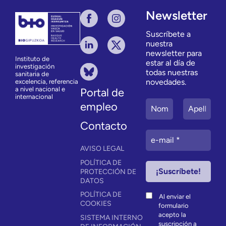
Newsletter
Suscríbete a
nuestra
newsletter para
Instituto de
estar al día de
investigación
todas nuestras
sanitaria de
novedades.
excelencia, referencia
a nivel nacional e
Portal de
internacional
empleo
Contacto
AVISO LEGAL
POLÍTICA DE
PROTECCIÓN DE
DATOS
POLÍTICA DE
Al enviar el
COOKIES
formulario
acepto la
SISTEMA INTERNO
suscripción a