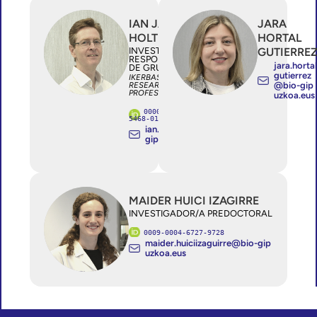
IAN JAMES
JARA
HOLT
HORTAL
INVESTIGADOR/A
GUTIERRE
RESPONSABLE
jara.horta
DE GRUPO
gutierrez
IKERBASQUE
RESEARCH
@bio-gip
PROFESSOR
uzkoa.eus
0000-0001-
5468-0193
ian.holt@bio-
gipuzkoa.eus
MAIDER HUICI IZAGIRRE
INVESTIGADOR/A PREDOCTORAL
0009-0004-6727-9728
maider.huiciizaguirre@bio-gip
uzkoa.eus