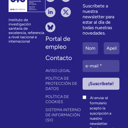
Suscríbete a
nuestra
newsletter para
Instituto de
estar al día de
investigación
todas nuestras
sanitaria de
novedades.
excelencia, referencia
a nivel nacional e
Portal de
internacional
empleo
Contacto
AVISO LEGAL
POLÍTICA DE
PROTECCIÓN DE
DATOS
POLÍTICA DE
Al enviar el
COOKIES
formulario
acepto la
SISTEMA INTERNO
suscripción a
DE INFORMACIÓN
nuestro
(SII)
newsletter.