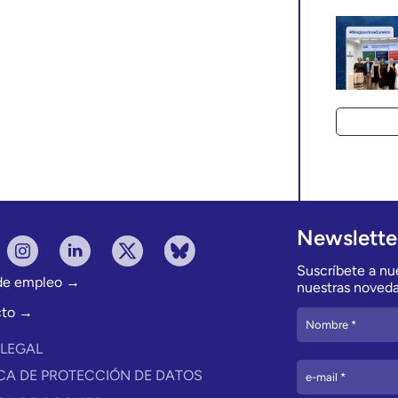
Newslette
Suscríbete a nue
 de empleo →
nuestras noveda
cto →
 LEGAL
ICA DE PROTECCIÓN DE DATOS