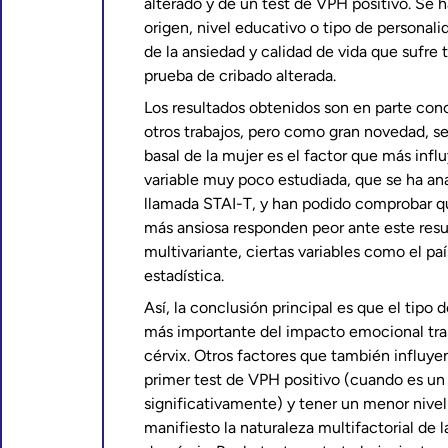
alterado y de un test de VPH positivo. Se 
origen, nivel educativo o tipo de personali
de la ansiedad y calidad de vida que sufr
prueba de cribado alterada.
Los resultados obtenidos son en parte con
otros trabajos, pero como gran novedad, se
basal de la mujer es el factor que más inf
variable muy poco estudiada, que se ha ana
llamada STAI-T, y han podido comprobar q
más ansiosa responden peor ante este result
multivariante, ciertas variables como el paí
estadística.
Así, la conclusión principal es que el tipo
más importante del impacto emocional tras
cérvix. Otros factores que también influye
primer test de VPH positivo (cuando es un 
significativamente) y tener un menor nivel
manifiesto la naturaleza multifactorial de 