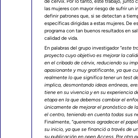
de cérvix. Por lo tanto, este trabajo, junto 
las mujeres con mayor riesgo de sufrir un 
definir patrones que, si se detectan a tiemp
específicas dirigidas a estas mujeres. De
programa con tan buenos resultados en sa
calidad de vida.
En palabras del grupo investigador “
este tr
proyecto cuyo objetivo es mejorar la calid
en el cribado de cérvix, reduciendo su im
apasionante y muy gratificante, ya que 
realmente lo que significa tener un test d
implica, desmontando ideas erróneas, ere
tiene en su vivencia y en su experiencia d
etapa en la que debemos cambiar el enfoq
únicamente de mejorar el pronóstico de la
el centro, teniendo en cuenta todas sus 
Finalmente, “
queremos agradecer el papel 
su inicio, ya que se financió a través de 
su publicación en open Access. Por otro p