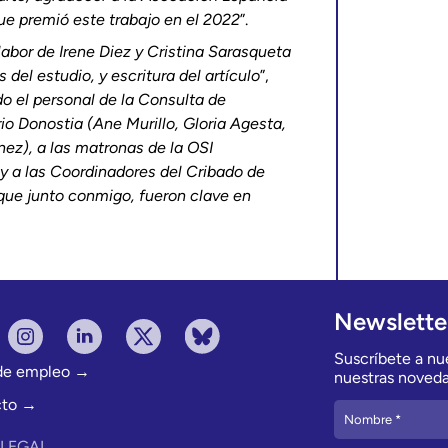
ue premió este trabajo en el 2022
”.
 labor de
Irene Diez y Cristina Sarasqueta
 del estudio, y escritura del artículo
”,
do el personal de la Consulta de
rio Donostia (Ane Murillo, Gloria Agesta,
ez), a las matronas de la OSI
 y a las Coordinadores del Cribado de
 que junto conmigo, fueron clave en
Newslette
Suscríbete a nue
 de empleo →
nuestras noveda
cto →
 LEGAL