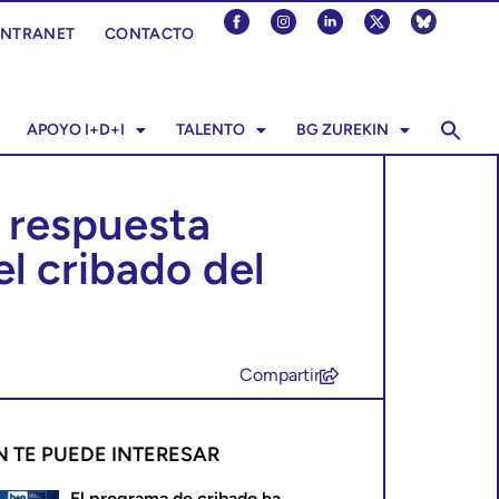
INTRANET
CONTACTO
APOYO I+D+I
TALENTO
BG ZUREKIN
a respuesta
l cribado del
Compartir
N TE PUEDE INTERESAR
El programa de cribado ha