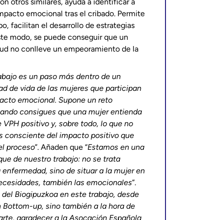
con otros similares, ayuda a identificar a
impacto emocional tras el cribado. Permite
o, facilitan el desarrollo de estrategias
 este modo, se puede conseguir que un
lud no conlleve un empeoramiento de la
abajo es un paso más dentro de un
ad de vida de las mujeres que participan
pacto emocional. Supone un reto
cuando consigues que una mujer entienda
e VPH positivo y, sobre todo, lo que no
s consciente del impacto positivo que
el proceso
”. Añaden que “
Estamos en una
ue de nuestro trabajo: no se trata
 enfermedad, sino de situar a la mujer en
necesidades, también las emocionales
”.
del Biogipuzkoa en este trabajo, desde
un Bottom-up, sino también a la hora de
arte, agradecer a la Asocación Española