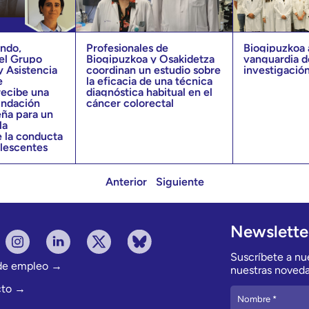
ndo,
Profesionales de
Biogipuzkoa a
el Grupo
Biogipuzkoa y Osakidetza
vanguardia d
y Asistencia
coordinan un estudio sobre
investigación
e
la eficacia de una técnica
recibe una
diagnóstica habitual en el
undación
cáncer colorectal
ña para un
la
 la conducta
olescentes
Anterior
Siguiente
Newslette
Suscríbete a nue
 de empleo →
nuestras noveda
cto →