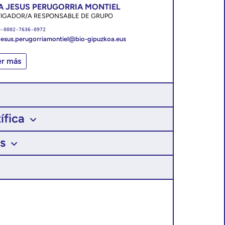
A JESUS PERUGORRIA MONTIEL
TIGADOR/A RESPONSABLE DE GRUPO
0-0002-7636-0972
esus.perugorriamontiel@bio-gipuzkoa.eus
er más
ífica
s