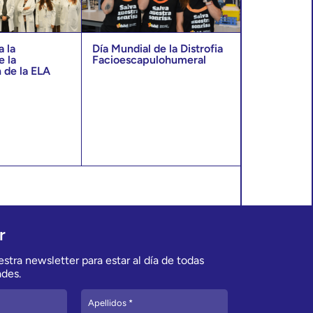
 la
Día Mundial de la Distrofia
e la
Facioescapulohumeral
 de la ELA
r
stra newsletter para estar al día de todas
des.