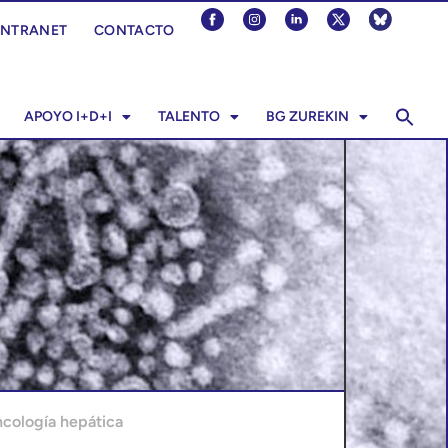
INTRANET
CONTACTO
APOYO I+D+I
TALENTO
BG ZUREKIN
cología hepática