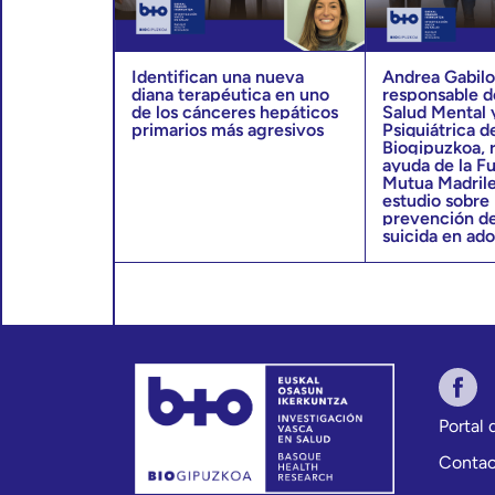
Identifican una nueva
Andrea Gabilo
diana terapéutica en uno
responsable d
de los cánceres hepáticos
Salud Mental 
primarios más agresivos
Psiquiátrica d
Biogipuzkoa, 
ayuda de la F
Mutua Madrile
estudio sobre 
prevención de
suicida en ad
Portal
Conta