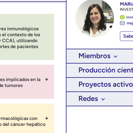
MARI
INVES
000
maj
res inmunológicos
 el contexto de los
Sab
 CCA), utilizando
ortes de pacientes
Miembros
Producción cient
es implicados en la
Proyectos activo
 de tumores
Redes
armacológicas con
to del cáncer hepático