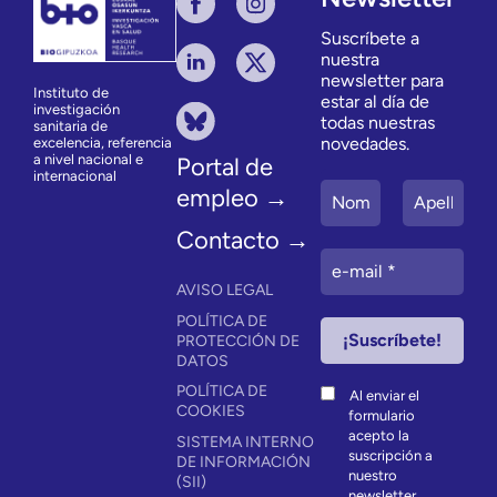
Suscríbete a
nuestra
newsletter para
Instituto de
estar al día de
investigación
todas nuestras
sanitaria de
novedades.
excelencia, referencia
a nivel nacional e
Portal de
internacional
empleo →
Contacto →
AVISO LEGAL
POLÍTICA DE
PROTECCIÓN DE
DATOS
POLÍTICA DE
Al enviar el
COOKIES
formulario
acepto la
SISTEMA INTERNO
suscripción a
DE INFORMACIÓN
nuestro
(SII)
newsletter.