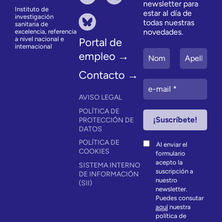
newsletter para
Instituto de
estar al día de
investigación
todas nuestras
sanitaria de
novedades.
excelencia, referencia
a nivel nacional e
Portal de
internacional
empleo →
Contacto →
AVISO LEGAL
POLÍTICA DE
PROTECCIÓN DE
DATOS
POLÍTICA DE
Al enviar el
COOKIES
formulario
acepto la
SISTEMA INTERNO
suscripción a
DE INFORMACIÓN
nuestro
(SII)
newsletter.
Puedes consutar
aquí
nuestra
política de