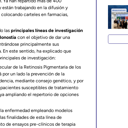
. Ya han repartido más de 400
 están trabajando en la difusión y
o colocando carteles en farmacias,
do las
principales líneas de investigación
donostia
con el objetivo de dar una
entrándose principalmente sus
a. En este sentido, ha explicado que
rincipales de investigación:
ecular de la Retinosis Pigmentaria de los
 por un lado la prevención de la
dencia, mediante consejo genético, y por
s pacientes susceptibles de tratamiento
aya ampliando el repertorio de opciones
e la enfermedad empleando modelos
as finalidades de esta línea de
nto de ensayos pre-clínicos de terapia