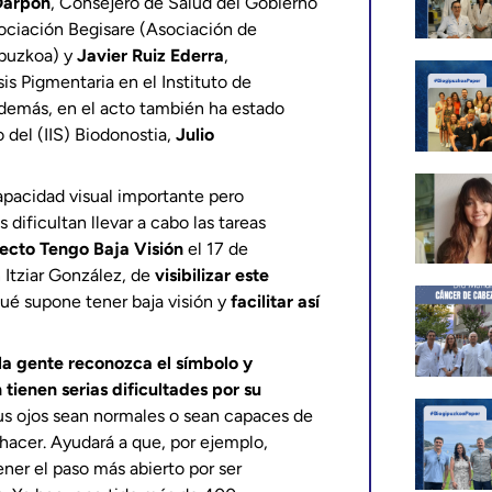
Darpón
, Consejero de Salud del Gobierno
sociación Begisare (Asociación de
ipuzkoa) y
Javier Ruiz Ederra
,
sis Pigmentaria en el Instituto de
 Además, en el acto también ha estado
o del (IIS) Biodonostia,
Julio
pacidad visual importante pero
 dificultan llevar a cabo las tareas
ecto Tengo Baja Visión
el 17 de
 Itziar González, de
visibilizar este
qué supone tener baja visión y
facilitar así
la gente reconozca el símbolo y
tienen serias dificultades por su
s ojos sean normales o sean capaces de
 hacer. Ayudará a que, por ejemplo,
er el paso más abierto por ser