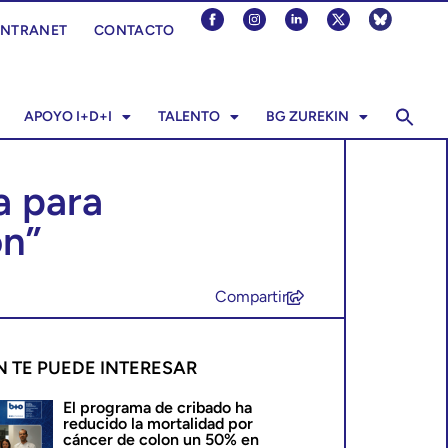
INTRANET
CONTACTO
APOYO I+D+I
TALENTO
BG ZUREKIN
a para
ón”
Compartir
N TE PUEDE INTERESAR
El programa de cribado ha
reducido la mortalidad por
cáncer de colon un 50% en