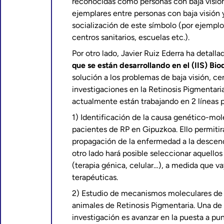
reconocidas como personas con baja visión
ejemplares entre personas con baja visión y
socialización de este símbolo (por ejempl
centros sanitarios, escuelas etc.).
Por otro lado, Javier Ruiz Ederra ha detalla
que se están desarrollando en el (IIS) Bio
solución a los problemas de baja visión, c
investigaciones en la Retinosis Pigmentari
actualmente están trabajando en 2 líneas p
1) Identificación de la causa genético-mol
pacientes de RP en Gipuzkoa. Ello permitirá
propagación de la enfermedad a la descen
otro lado hará posible seleccionar aquello
(terapia génica, celular…), a medida que v
terapéuticas.
2) Estudio de mecanismos moleculares d
animales de Retinosis Pigmentaria. Una de l
investigación es avanzar en la puesta a pu