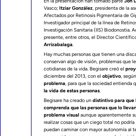
En la presentación han tomado parte
Jon 
Vasco;
Itziar González
, presidenta de la a
Afectados por Retinosis Pigmentaria de G
Investigador principal de la línea de Retino
Investigación Sanitaria (IIS) Biodonostia.
presente, entre otros, el Director Científic
Arrizabalaga
.
Hay muchas personas que tienen una disca
conservan algo de visión, problemas que les
cotidianas de la vida. Begisare creó el
proy
diciembre del 2013, con el
objetivo
, según
problema
, para que la sociedad entienda 
la vida de estas personas
.
Begisare ha creado un
distintivo
para
que 
comprenda que las personas que lo llevan 
problema visual
aunque aparentemente su
realizar cosas que un ciego total no podría
puedan caminar con mayor autonomía al ten