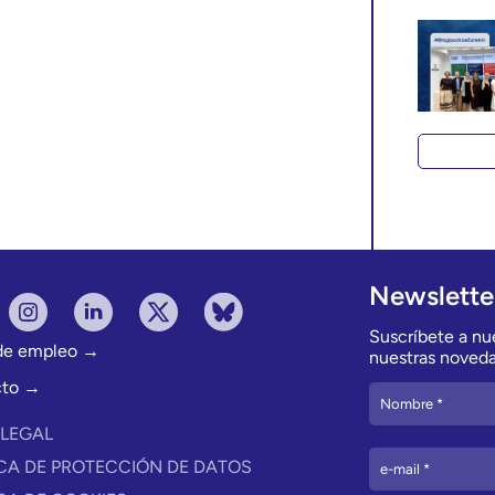
Newslette
Suscríbete a nue
 de empleo →
nuestras noveda
cto →
 LEGAL
ICA DE PROTECCIÓN DE DATOS