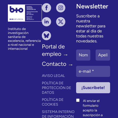
Newsletter
Suscríbete a
nuestra
newsletter para
Instituto de
estar al día de
investigación
todas nuestras
sanitaria de
novedades.
excelencia, referencia
a nivel nacional e
Portal de
internacional
empleo →
Contacto →
AVISO LEGAL
POLÍTICA DE
PROTECCIÓN DE
DATOS
POLÍTICA DE
Al enviar el
COOKIES
formulario
acepto la
SISTEMA INTERNO
suscripción a
DE INFORMACIÓN