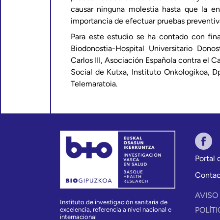
causar ninguna molestia hasta que la e
importancia de efectuar pruebas preventiv
Para este estudio se ha contado con fina
Biodonostia-Hospital Universitario Dono
Carlos III, Asociación Española contra el 
Social de Kutxa, Instituto Onkologikoa, 
Telemaratoia.
Portal
Conta
AVISO
Instituto de investigación sanitaria de
POLÍT
excelencia, referencia a nivel nacional e
internacional