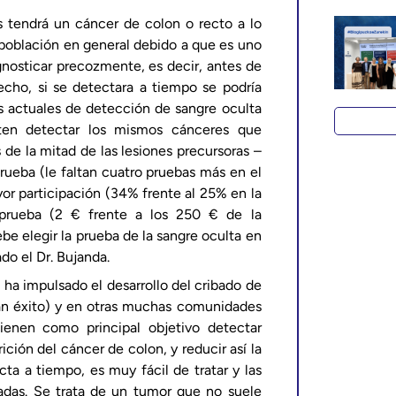
 tendrá un cáncer de colon o recto a lo
a población en general debido a que es uno
nosticar precozmente, es decir, antes de
cho, si se detectara a tiempo se podría
s actuales de detección de sangre oculta
ten detectar los mismos cánceres que
de la mitad de las lesiones precursoras –
ueba (le faltan cuatro pruebas más en el
yor participación (34% frente al 25% en la
prueba (2 € frente a los 250 € de la
e elegir la prueba de la sangre oculta en
do el Dr. Bujanda.
ha impulsado el desarrollo del cribado de
an éxito) y en otras muchas comunidades
ienen como principal objetivo detectar
ción del cáncer de colon, y reducir así la
cta a tiempo, es muy fácil de tratar y las
adas. Se trata de un tumor que no suele