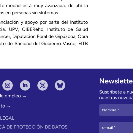
nfermedad está muy avanzada, de ahí la
as en personas sin síntomas
nciación y apoyo por parte del Instituto
stia, UPV, CIBERehd, Instituto de Salud
Cancer, Diputación Foral de Gipúzcoa, Obra
Dpto de Sanidad del Gobierno Vasco, EITB
Newslette
Suscríbete a nue
 de empleo →
nuestras noveda
cto →
 LEGAL
ICA DE PROTECCIÓN DE DATOS