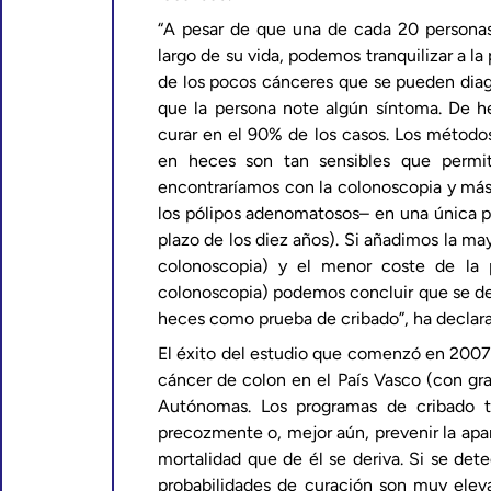
“A pesar de que una de cada 20 personas
largo de su vida, podemos tranquilizar a l
de los pocos cánceres que se pueden diag
que la persona note algún síntoma. De he
curar en el 90% de los casos. Los método
en heces son tan sensibles que permi
encontraríamos con la colonoscopia y más 
los pólipos adenomatosos– en una única pr
plazo de los diez años). Si añadimos la ma
colonoscopia) y el menor coste de la 
colonoscopia) podemos concluir que se deb
heces como prueba de cribado”, ha declara
El éxito del estudio que comenzó en 2007 
cáncer de colon en el País Vasco (con gr
Autónomas.
Los programas de cribado t
precozmente o, mejor aún, prevenir la apari
mortalidad que de él se deriva. Si se dete
probabilidades de curación son muy elev