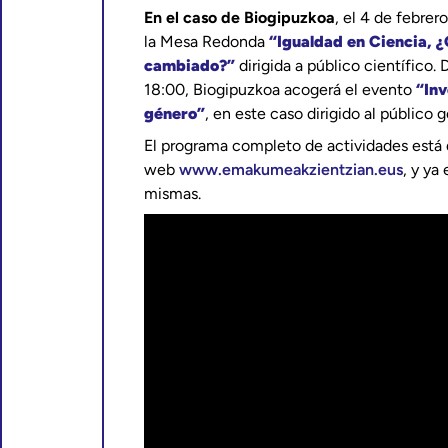
En el caso de Biogipuzkoa
, el 4 de febrer
la Mesa Redonda
“Igualdad en Ciencia,
cambiado?”
dirigida a público científico. 
18:00, Biogipuzkoa acogerá el evento
“Inv
género”
, en este caso dirigido al público g
El programa completo de actividades está 
web
www.emakumeakzientzian.eus
, y ya
mismas.