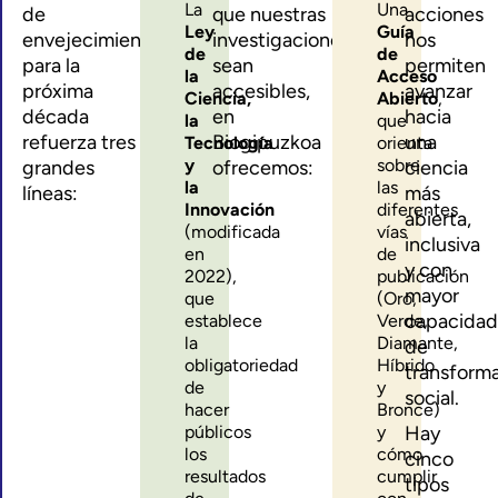
La
Una
de
que nuestras
acciones
Ley
Guía
envejecimiento
investigaciones
nos
de
de
para la
sean
permiten
la
Acceso
próxima
accesibles,
avanzar
Ciencia,
Abierto
,
década
en
hacia
la
que
refuerza tres
Biogipuzkoa
una
Tecnología
orienta
y
sobre
grandes
ofrecemos:
ciencia
la
las
líneas:
más
Innovación
diferentes
abierta,
(modificada
vías
inclusiva
en
de
y con
2022),
publicación
mayor
que
(Oro,
capacidad
establece
Verde,
la
Diamante,
de
obligatoriedad
Híbrido
transform
de
y
social.
hacer
Bronce)
públicos
y
Hay
los
cómo
cinco
resultados
cumplir
tipos