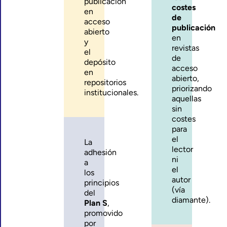
publicación
costes
en
de
acceso
publicación
abierto
en
y
revistas
el
de
depósito
acceso
en
abierto,
repositorios
priorizando
institucionales.
aquellas
sin
costes
para
el
La
lector
adhesión
ni
a
el
los
autor
principios
(vía
del
diamante).
Plan S
,
promovido
por