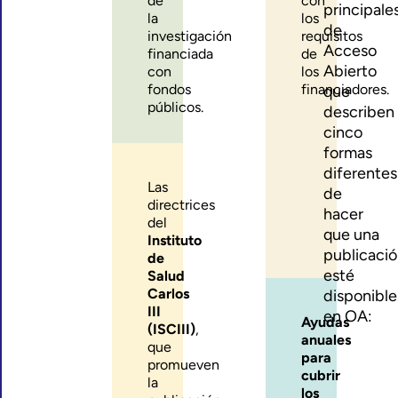
de
con
principale
la
los
de
investigación
requisitos
Acceso
financiada
de
Abierto
con
los
fondos
financiadores.
que
públicos.
describen
cinco
formas
diferentes
Las
de
directrices
hacer
del
que una
Instituto
publicaci
de
esté
Salud
Carlos
disponible
III
en OA:
Ayudas
(ISCIII)
,
anuales
que
para
promueven
cubrir
la
los