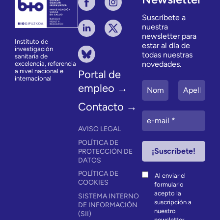
Suscríbete a
nuestra
newsletter para
Instituto de
estar al día de
investigación
todas nuestras
sanitaria de
novedades.
excelencia, referencia
a nivel nacional e
Portal de
internacional
empleo →
Contacto →
AVISO LEGAL
POLÍTICA DE
PROTECCIÓN DE
DATOS
POLÍTICA DE
Al enviar el
COOKIES
formulario
acepto la
SISTEMA INTERNO
suscripción a
DE INFORMACIÓN
nuestro
(SII)
newsletter.