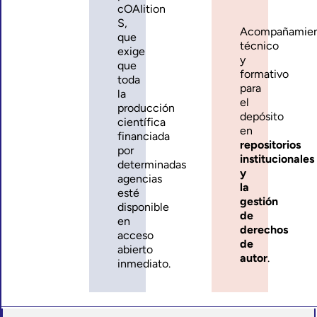
cOAlition
S,
Acompañamie
que
técnico
exige
y
que
formativo
toda
para
la
el
producción
depósito
científica
en
financiada
repositorios
por
institucionales
determinadas
y
agencias
la
esté
gestión
disponible
de
en
derechos
acceso
de
abierto
autor
.
inmediato.