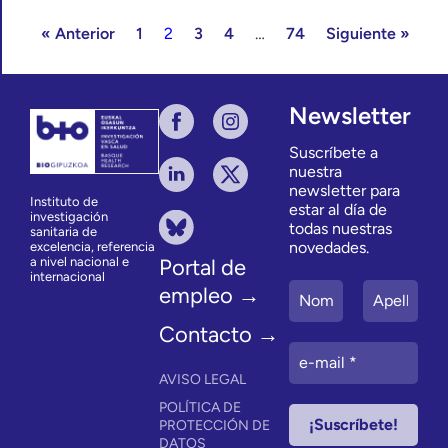
« Anterior
1
2
3
4
…
74
Siguiente »
Newsletter
Suscríbete a
nuestra
newsletter para
Instituto de
estar al día de
investigación
todas nuestras
sanitaria de
novedades.
excelencia, referencia
a nivel nacional e
Portal de
internacional
empleo →
Contacto →
AVISO LEGAL
POLÍTICA DE
PROTECCIÓN DE
DATOS