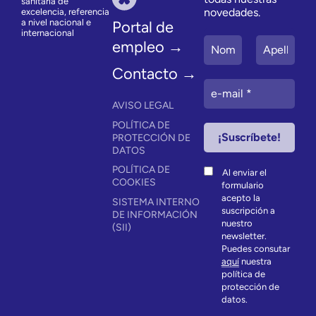
sanitaria de
novedades.
excelencia, referencia
a nivel nacional e
Portal de
internacional
empleo →
Contacto →
AVISO LEGAL
POLÍTICA DE
PROTECCIÓN DE
DATOS
POLÍTICA DE
Al enviar el
COOKIES
formulario
acepto la
SISTEMA INTERNO
suscripción a
DE INFORMACIÓN
nuestro
(SII)
newsletter.
Puedes consutar
aquí
nuestra
política de
protección de
datos.