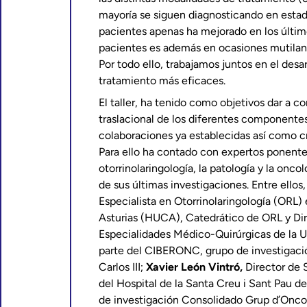
mayoría se siguen diagnosticando en estad
pacientes apenas ha mejorado en los últim
pacientes es además en ocasiones mutilan
Por todo ello, trabajamos juntos en el desa
tratamiento más eficaces.
El taller, ha tenido como objetivos dar a c
traslacional de los diferentes componentes 
colaboraciones ya establecidas así como cr
Para ello ha contado con expertos ponentes
otorrinolaringología, la patología y la onco
de sus últimas investigaciones. Entre ellos
Especialista en Otorrinolaringología (ORL) 
Asturias (HUCA), Catedrático de ORL y Di
Especialidades Médico-Quirúrgicas de la 
parte del CIBERONC, grupo de investigació
Carlos III;
Xavier León Vintró,
Director de 
del Hospital de la Santa Creu i Sant Pau d
de investigación Consolidado Grup d’Onco