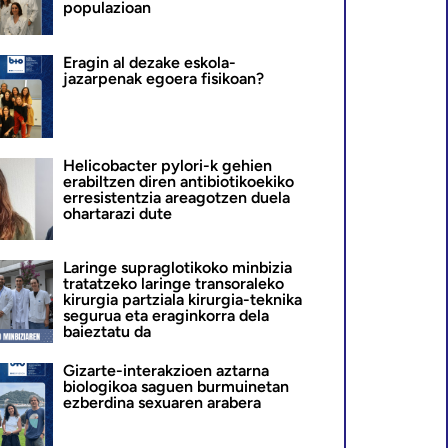
populazioan
Eragin al dezake eskola-
jazarpenak egoera fisikoan?
Helicobacter pylori-k gehien
erabiltzen diren antibiotikoekiko
erresistentzia areagotzen duela
ohartarazi dute
Laringe supraglotikoko minbizia
tratatzeko laringe transoraleko
kirurgia partziala kirurgia-teknika
segurua eta eraginkorra dela
baieztatu da
Gizarte-interakzioen aztarna
biologikoa saguen burmuinetan
ezberdina sexuaren arabera