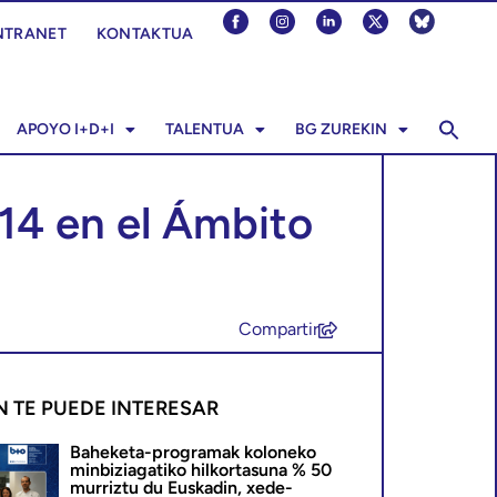
NTRANET
KONTAKTUA
APOYO I+D+I
TALENTUA
BG ZUREKIN
14 en el Ámbito
Compartir
N TE PUEDE INTERESAR
Baheketa-programak koloneko
minbiziagatiko hilkortasuna % 50
murriztu du Euskadin, xede-