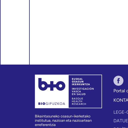
Portal
KONT
LEGE-
Bikaintasuneko osasun-ikerketako
DATUE
institutua, nazioan eta nazioartean
erreferentzia