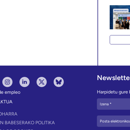
Newslette
Harpidetu gure b
 de empleo
AKTUA
OHARRA
N BABESERAKO POLITIKA