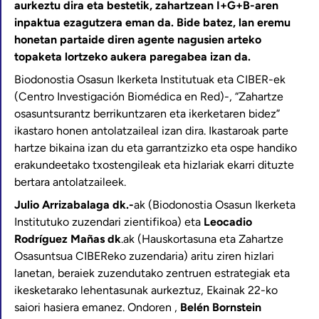
aurkeztu dira eta bestetik, zahartzean I+G+B-aren
inpaktua ezagutzera eman da. Bide batez, lan eremu
honetan partaide diren agente nagusien arteko
topaketa lortzeko aukera paregabea izan da.
Biodonostia Osasun Ikerketa Institutuak eta CIBER-ek
(Centro Investigación Biomédica en Red)-, “Zahartze
osasuntsurantz berrikuntzaren eta ikerketaren bidez”
ikastaro honen antolatzaileal izan dira. Ikastaroak parte
hartze bikaina izan du eta garrantzizko eta ospe handiko
erakundeetako txostengileak eta hizlariak ekarri dituzte
bertara antolatzaileek.
Julio Arrizabalaga dk.-
ak (Biodonostia Osasun Ikerketa
Institutuko zuzendari zientifikoa) eta
Leocadio
Rodríguez Mañas dk
.ak (Hauskortasuna eta Zahartze
Osasuntsua CIBEReko zuzendaria) aritu ziren hizlari
lanetan, beraiek zuzendutako zentruen estrategiak eta
ikesketarako lehentasunak aurkeztuz, Ekainak 22-ko
saiori hasiera emanez. Ondoren ,
Belén Bornstein