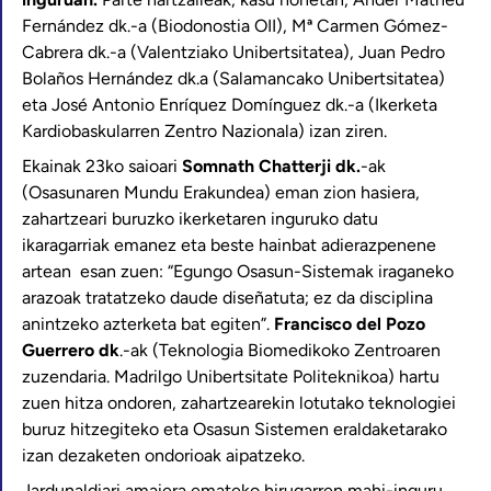
Fernández dk.-a (Biodonostia OII), Mª Carmen Gómez-
Cabrera dk.-a (Valentziako Unibertsitatea), Juan Pedro
Bolaños Hernández dk.a (Salamancako Unibertsitatea)
eta José Antonio Enríquez Domínguez dk.-a (Ikerketa
Kardiobaskularren Zentro Nazionala) izan ziren.
Ekainak 23ko saioari
Somnath Chatterji dk.
-ak
(Osasunaren Mundu Erakundea) eman zion hasiera,
zahartzeari buruzko ikerketaren inguruko datu
ikaragarriak emanez eta beste hainbat adierazpenene
artean esan zuen: “Egungo Osasun-Sistemak iraganeko
arazoak tratatzeko daude diseñatuta; ez da disciplina
anintzeko azterketa bat egiten”.
Francisco del Pozo
Guerrero dk
.-ak (Teknologia Biomedikoko Zentroaren
zuzendaria. Madrilgo Unibertsitate Politeknikoa) hartu
zuen hitza ondoren, zahartzearekin lotutako teknologiei
buruz hitzegiteko eta Osasun Sistemen eraldaketarako
izan dezaketen ondorioak aipatzeko.
Jardunaldiari amaiera emateko hirugarren mahi-inguru