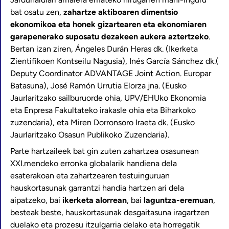
bat osatu zen,
zahartze aktiboaren dimentsio
ekonomikoa eta honek gizartearen eta ekonomiaren
garapenerako suposatu dezakeen aukera aztertzeko
.
Bertan izan ziren, Ángeles Durán Heras dk. (Ikerketa
Zientifikoen Kontseilu Nagusia), Inés García Sánchez dk.(
Deputy Coordinator ADVANTAGE Joint Action. Europar
Batasuna), José Ramón Urrutia Elorza jna. (Eusko
Jaurlaritzako sailburuorde ohia, UPV/EHUko Ekonomia
eta Enpresa Fakultateko irakasle ohia eta Biharkoko
zuzendaria), eta Miren Dorronsoro Iraeta dk. (Eusko
Jaurlaritzako Osasun Publikoko Zuzendaria).
Parte hartzaileek bat gin zuten zahartzea osasunean
XXI.mendeko erronka globalarik handiena dela
esaterakoan eta zahartzearen testuinguruan
hauskortasunak garrantzi handia hartzen ari dela
aipatzeko, bai
ikerketa alorrean
, bai
laguntza-eremuan
,
besteak beste, hauskortasunak desgaitasuna iragartzen
duelako eta prozesu itzulgarria delako eta horregatik