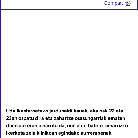
Compartir
Uda Ikastaroetako jardunaldi hauek, ekainak 22 eta
23an ospatu dira eta zahartze osasungarriak ematen
duen aukeran oinarritu da, non alde batetik oinarrizko
ikerketa zein klinikoan egindako aurrerapenak