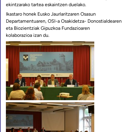
ekintzarako tartea eskaintzen duelako.
Ikastaro honek Eusko Jaurlaritzaren Osasun
Departamentuaren, OSI-a Osakidetza- Donostialdearen
eta Biozientziak Gipuzkoa Fundazioaren
kolaborazioa izan du.