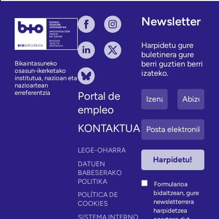
Newsletter
Harpidetu gure
buletinera gure
berri guztien berri
Bikaintasuneko
osasun-ikerketako
izateko.
institutua, nazioan eta
nazioartean
erreferentzia
Portal de
empleo
KONTAKTUA
LEGE-OHARRA
DATUEN
BABESERAKO
POLITIKA
Formularioa
bidaltzean, gure
POLÍTICA DE
newsletterrera
COOKIES
harpidetzea
SISTEMA INTERNO