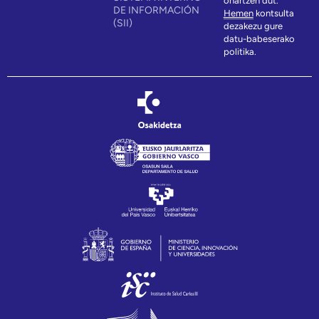
onartzen dut.
DE INFORMACIÓN
Hemen
kontsulta
(SII)
dezakezu gure
datu-babeserako
politika.