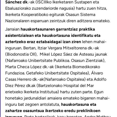
Sánchez dk
.-ak (ISCIIIko Ikerketaren Sustapen eta
Ebaluaziorako zuzendariorde nagusia) hartu zuen hitza,
Ikerketa Kooperatiboko egiturak Osasun Sistema
Nazionalaren esparruan zeintzuk diren aditzera emateko.
Jarraian
hauskortasunaren garrantziaz praktika
asistentzialean eta hauskortasuna identifikatu eta
aztertzeko eraz eztabaidagai izan ziren
lehen mahai-
inguruan. Bertan, Itziar Vergara Mitxeltorena dk.-ak
(Biodonostia OII), Mikel López Sáez de Asteasu jaunak
(Nafarroako Unibertsitate Publikoa. Osasun Zientziak),
Marta Checa López dk.-ak (Ikerketa Biomedikorako
Fundazioa. Getafeko Unibertsitate Ospitalea), Álvaro
Casas Herrero dk.-ak(Nafarroako Ospitalea) eta Adolfo
Díez Pérez dk.ak (Bartzelonako Hospital del Mar
erietxeko Ikerketa Institutua) hartu zuten parte. Egun
honetako jardunaldiari amaiera emateko bigarren mahai-
inguru bat zegoen antolatuta,
hauskortasuna eta
zahartze osasuntsua ikertzeko eredu preklinikoen
inguruan.
Parte hartzaileak, kasu honetan, Ander Matheu