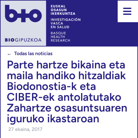
← Todas las noticias
Parte hartze bikaina eta
maila handiko hitzaldiak
Biodonostia-k eta
CIBER-ek antolatutako
Zahartze osasuntsuaren
iguruko ikastaroan
27 ekaina, 2017