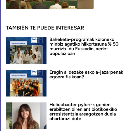
TAMBIÉN TE PUEDE INTERESAR
Baheketa-programak koloneko
minbiziagatiko hilkortasuna % 50
murriztu du Euskadin, xede-
populazioan
Eragin al dezake eskola-jazarpenak
egoera fisikoan?
Helicobacter pylori-k gehien
erabiltzen diren antibiotikoekiko
erresistentzia areagotzen duela
ohartarazi dute