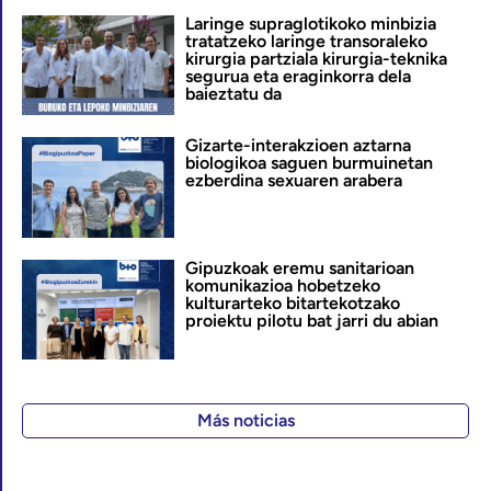
Laringe supraglotikoko minbizia
tratatzeko laringe transoraleko
kirurgia partziala kirurgia-teknika
segurua eta eraginkorra dela
baieztatu da
Gizarte-interakzioen aztarna
biologikoa saguen burmuinetan
ezberdina sexuaren arabera
Gipuzkoak eremu sanitarioan
komunikazioa hobetzeko
kulturarteko bitartekotzako
proiektu pilotu bat jarri du abian
Más noticias