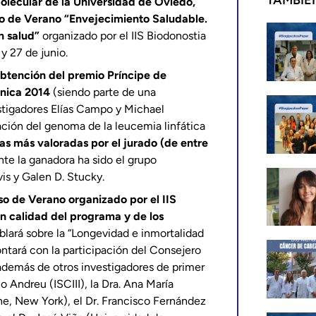
TAMBIÉ
Molecular de la Universidad de Oviedo,
so de Verano “Envejecimiento Saludable.
n salud”
organizado por el IIS Biodonostia
y 27 de junio.
obtención del premio Príncipe de
cnica 2014
(siendo parte de una
stigadores Elías Campo y Michael
iación del genoma de la leucemia linfática
as más valoradas por el jurado (de entre
te la ganadora ha sido el grupo
s y Galen D. Stucky.
so de Verano organizado por el IIS
n calidad del programa y de los
blará sobre la “Longevidad e inmortalidad
ntará con la participación del Consejero
además de otros investigadores de primer
 Andreu (ISCIII), la Dra. Ana María
ne, New York), el Dr. Francisco Fernández