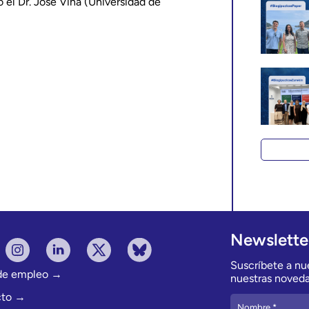
 el Dr. José Viña (Universidad de
Newslette
Suscríbete a nue
 de empleo →
nuestras noveda
cto →