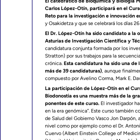
El catedrático de Bioquímica y Biología 
Carlos López-Otín, participará en el Cur
Reto para la investigación e innovación e
y Osakidetza y que se celebrará los días 26 
El Dr. López-Otín ha sido candidato a la 
Asturias de Investigación Científica y Té
candidatura conjunta formada por los inve
Stratton) por sus trabajos para la secuenc
crónica.
Esta candidatura ha sido una de l
más de 39 candidaturas)
, aunque finalmen
compuesto por Avelino Corma, Mark E. Davi
La participación de López-Otín en el Cur
Biodonostia es una muestra más de la gra
ponentes de este curso.
El investigador ha
en la era genómica”. Este curso también co
de Salud del Gobierno Vasco Jon Darpón, 
nivel como por ejemplo como el Dr. Antonio
Cuervo (Albert Einstein College of Medici