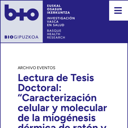
Events
Lectura de Tesis
Doctoral:
“Caracterización
celular y molecular
de la miogénesis
dérmica de ratón y