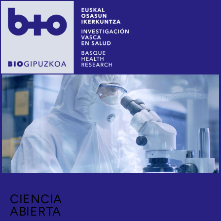
Crowdfundin
CIENCIA
ABIERTA