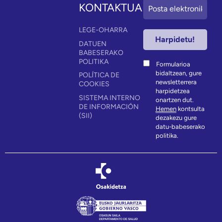
KONTAKTUA
LEGE-OHARRA
DATUEN
BABESERAKO
POLITIKA
Formularioa
bidaltzean, gure
POLÍTICA DE
newsletterrera
COOKIES
harpidetzea
SISTEMA INTERNO
onartzen dut.
DE INFORMACIÓN
Hemen
kontsulta
(SII)
dezakezu gure
datu-babeserako
politika.