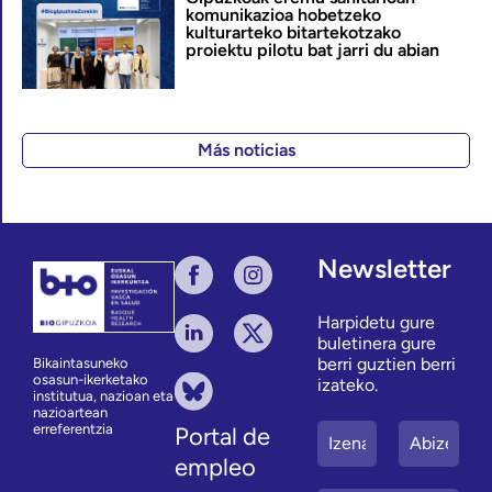
komunikazioa hobetzeko
kulturarteko bitartekotzako
proiektu pilotu bat jarri du abian
Más noticias
Newsletter
Harpidetu gure
buletinera gure
berri guztien berri
Bikaintasuneko
osasun-ikerketako
izateko.
institutua, nazioan eta
nazioartean
erreferentzia
Portal de
empleo