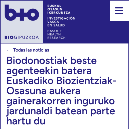
← Todas las noticias
Biodonostiak beste
agenteekin batera
Euskadiko Biozientziak-
Osasuna aukera
gainerakorren inguruko
jardunaldi batean parte
hartu du