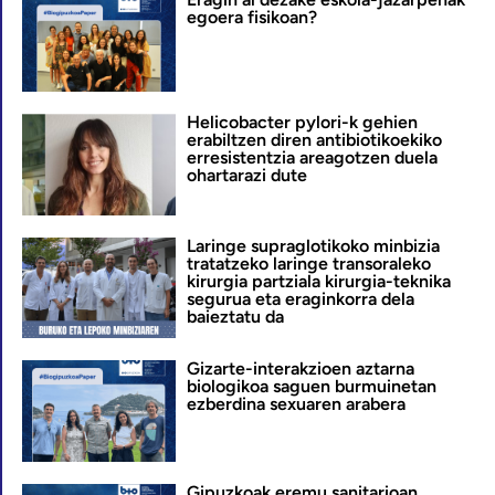
egoera fisikoan?
Helicobacter pylori-k gehien
erabiltzen diren antibiotikoekiko
erresistentzia areagotzen duela
ohartarazi dute
Laringe supraglotikoko minbizia
tratatzeko laringe transoraleko
kirurgia partziala kirurgia-teknika
segurua eta eraginkorra dela
baieztatu da
Gizarte-interakzioen aztarna
biologikoa saguen burmuinetan
ezberdina sexuaren arabera
Gipuzkoak eremu sanitarioan