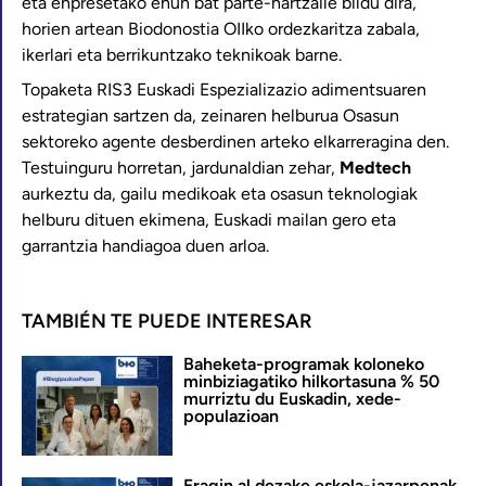
eta enpresetako ehun bat parte-hartzaile bildu dira,
horien artean Biodonostia OIIko ordezkaritza zabala,
ikerlari eta berrikuntzako teknikoak barne.
Topaketa RIS3 Euskadi Espezializazio adimentsuaren
estrategian sartzen da, zeinaren helburua Osasun
sektoreko agente desberdinen arteko elkarreragina den.
Testuinguru horretan, jardunaldian zehar,
Medtech
aurkeztu da, gailu medikoak eta osasun teknologiak
helburu dituen ekimena, Euskadi mailan gero eta
garrantzia handiagoa duen arloa.
TAMBIÉN TE PUEDE INTERESAR
Baheketa-programak koloneko
minbiziagatiko hilkortasuna % 50
murriztu du Euskadin, xede-
populazioan
Eragin al dezake eskola-jazarpenak