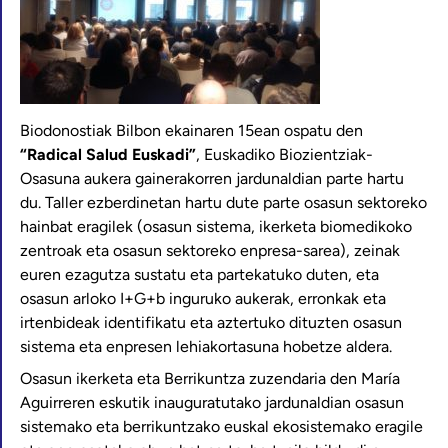
Biodonostiak Bilbon ekainaren 15ean ospatu den
“Radical Salud Euskadi”
, Euskadiko Biozientziak-
Osasuna aukera gainerakorren jardunaldian parte hartu
du. Taller ezberdinetan hartu dute parte osasun sektoreko
hainbat eragilek (osasun sistema, ikerketa biomedikoko
zentroak eta osasun sektoreko enpresa-sarea), zeinak
euren ezagutza sustatu eta partekatuko duten, eta
osasun arloko I+G+b inguruko aukerak, erronkak eta
irtenbideak identifikatu eta aztertuko dituzten osasun
sistema eta enpresen lehiakortasuna hobetze aldera.
Osasun ikerketa eta Berrikuntza zuzendaria den María
Aguirreren eskutik inauguratutako jardunaldian osasun
sistemako eta berrikuntzako euskal ekosistemako eragile