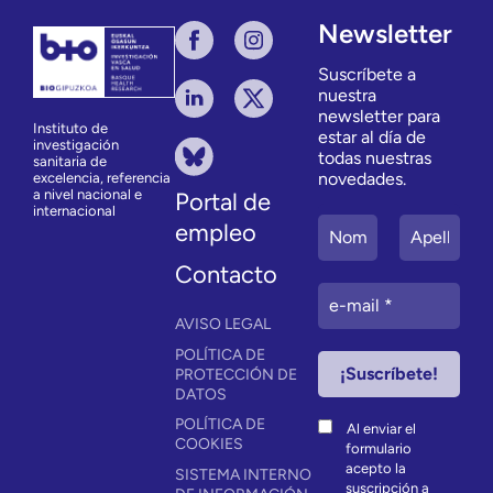
Newsletter
Suscríbete a
nuestra
newsletter para
Instituto de
estar al día de
investigación
todas nuestras
sanitaria de
novedades.
excelencia, referencia
a nivel nacional e
Portal de
internacional
empleo
Contacto
AVISO LEGAL
POLÍTICA DE
PROTECCIÓN DE
DATOS
POLÍTICA DE
Al enviar el
COOKIES
formulario
acepto la
SISTEMA INTERNO
suscripción a