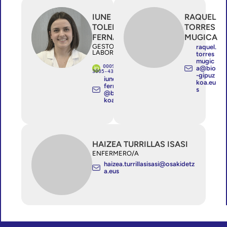
IUNE
RAQUEL
TOLEDO
TORRES
FERNANDEZ
MUGICA
GESTOR/A DE
raquel.
LABORATORIO
torres
mugic
0009-0002-
a@bio
3005-4336
-gipuz
iune.toledo
koa.eu
fernandez
s
@bio-gipuz
koa.eus
HAIZEA TURRILLAS ISASI
ENFERMERO/A
haizea.turrillasisasi@osakidetz
a.eus