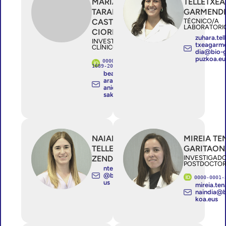
MARIA
TELLETXEA
TARABINI-
GARMEND
CASTELLANI
TÉCNICO/A
LABORATORI
CIORDIA
zuhara.tel
INVESTIGADOR/A
txeagarm
CLÍNICO ESTABLE
dia@bio-g
puzkoa.eu
0000-0003-
1689-2042
beatrizmaria.t
arabini-castell
aniciordia@o
sakidetza.eus
NAIARA
MIREIA TE
TELLETXEA
GARITAON
ZENDOIA
INVESTIGAD
POSTDOCTO
ntelletxea
@bioef.e
0000-0001-
us
mireia.ten
naindia@b
koa.eus