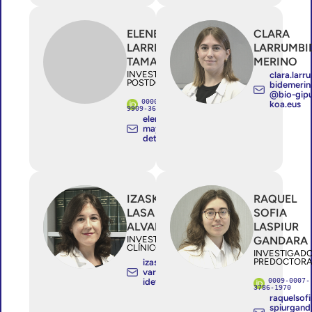
ELENE
CLARA
LARREA
LARRUMBI
TAMAYO
MERINO
INVESTIGADOR/A
clara.larr
POSTDOCTORAL
bidemerin
@bio-gip
0000-0001-
koa.eus
9909-3603
elene.larreata
mayo@osaki
detza.eus
IZASKUN
RAQUEL
LASA
SOFIA
ALVARADO
LASPIUR
INVESTIGADOR/A
GANDARA
CLÍNICO ESTABLE
INVESTIGAD
PREDOCTORA
izaskun.lasaal
varado@osak
0009-0007-
idetza.eus
3786-1970
raquelsofi
spiurgand