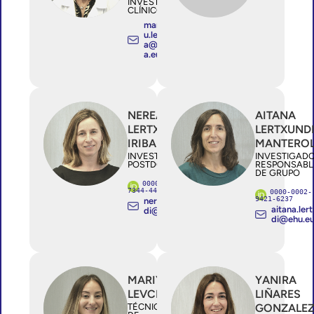
INVESTIGADOR/A
CLÍNICO ESTABLE
mariaarantzaz
u.lekuonaartol
a@osakidetz
a.eus
NEREA
AITANA
LERTXUNDI
LERTXUND
IRIBAR
MANTERO
INVESTIGADOR/A
INVESTIGAD
POSTDOCTORAL
RESPONSABL
DE GRUPO
0000-0002-
7344-4433
0000-0002-
9421-6237
nerea.lertxun
aitana.ler
di@ehu.eus
di@ehu.e
MARIYA
YANIRA
LEVCHUK
LIÑARES
TÉCNICO/A
GONZALE