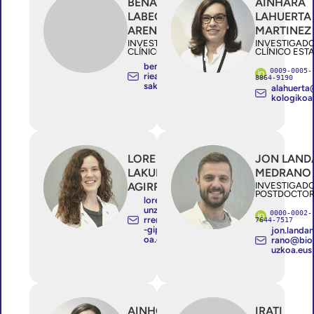
BEÑAT
AINHARA
LABEGUERIE
LAHUERTA
ARENAZA
MARTINEZ
INVESTIGADOR/A
INVESTIGAD
CLÍNICO ESTABLE
CLÍNICO EST
benat.labegue
0009-0005-
riearenaza@o
8864-9190
sakidetza.eus
alahuert
kologikoa
LORE
JON LAND
LAKUNZA
MEDRANO
AGIRRE
INVESTIGAD
POSTDOCTO
lore.lak
unzaagi
0000-0002-
rre@bio
7644-7517
-gipuzk
jon.landa
oa.eus
rano@bio
uzkoa.eus
AINHOA
IRATI